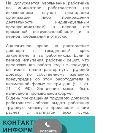
Не допускается увольнение работника
по инициативе работодателя (за
исключением случая ликвидации
организации либо прекращения
деятельности индивидуальным
предпринимателем) в период его
временной нетрудоспособности и в
период пребывания в отпуске.
Аналогичное право на расторжение
договора в трехдневный срок
закреплено и за работником. Если в
период испытания работник решит, что
предложенная работа ему не подходит,
он имеет право расторгнуть трудовой
договор по собственному желанию,
предупредив об этом работодателя в
письменной форме за три дня (
ч. 4 ст.
71
ТК РФ). Заявление может быть
написано в произвольной форме.
В день прекращения трудового договора
работодатель обязан выдать работнику
трудовую книжку и произвести с ним
расчет с выплатой всех сумм,
причитающихся работнику, в частности
КОНТАКТНАЯ
компенсации за неиспользованные дни
отпуска и заработной платы за
ИНФОРМАЦИЯ
Позвонить
отработанное время.