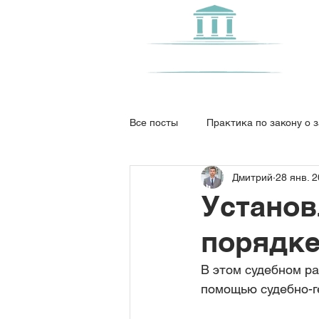
Центр Права
Все посты
Практика по закону о 
Дмитрий
28 янв. 2
Суды общей юрисдикции
От
Установ
порядке
Возврат автомобиля
Морал
В этом судебном ра
помощью судебно-г