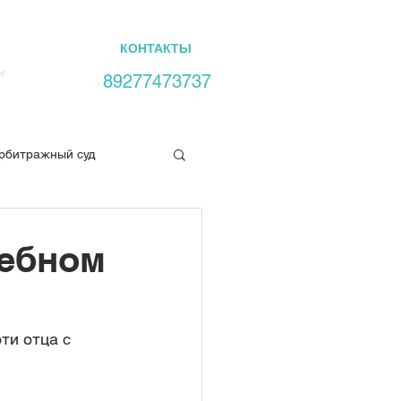
Ы
СУДЕБНАЯ ПРАКТИКА
КОНТАКТЫ
ое
89277473737
рбитражный суд
ких прав
дебном
ти отца с 