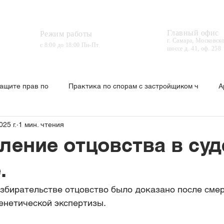
ГЛАВНАЯ
УСЛУГИ
ОТВЕТЫ НА ВОПРОС
Главный офис
Режим работы
г. Самара, Московск
с 8:00 до 18:00 Пн-Пт
шоссе д. 41, оф. 258
защите прав по
Практика по спорам с застройщиком ч
А
025 г.
1 мин. чтения
мена судебного приказа
Отцовство
Лишение родительс
ление отцовства в су
.
ьный вред
Пенсия
Дети сироты
Маркетплейсы
збирательстве отцовство было доказано после смер
енетической экспертизы.