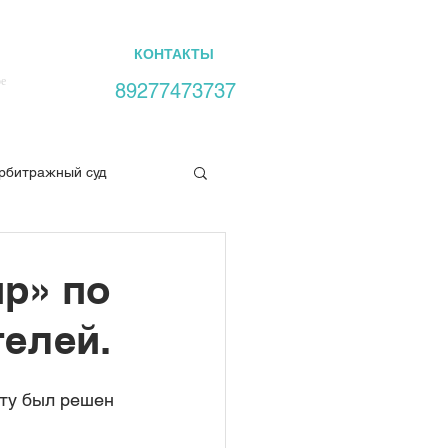
Ы
СУДЕБНАЯ ПРАКТИКА
КОНТАКТЫ
ое
89277473737
рбитражный суд
ких прав
ир» по
телей.
ту был решен 