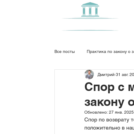
Центр Права
Все посты
Практика по закону о 
Дмитрий
31 авг. 20
Суды общей юрисдикции
От
Спор с 
закону 
Возврат автомобиля
Морал
Обновлено:
27 янв. 2025 
Спор по возврату т
положительно в наш