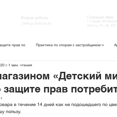
ГЛАВНАЯ
УСЛУГИ
ОТВЕТЫ НА ВОПРОС
Главный офис
Режим работы
г. Самара, Московск
с 8:00 до 18:00 Пн-Пт
шоссе д. 41, оф. 258
защите прав по
Практика по спорам с застройщиком ч
А
20 г.
1 мин. чтения
мена судебного приказа
Отцовство
Лишение родительс
магазином «Детский м
о защите прав потреби
ьный вред
Пенсия
Дети сироты
Маркетплейсы
г.
овара в течение 14 дней как не подошедшего по цве
у пользу.