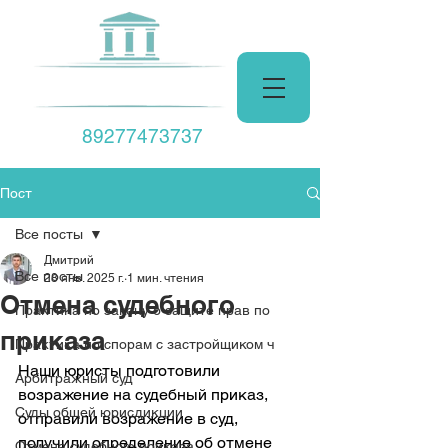
Центр Права
89277473737
Пост
Все посты
Дмитрий
Все посты
28 янв. 2025 г.
1 мин. чтения
Отмена судебного
Практика по закону о защите прав по
приказа
Практика по спорам с застройщиком ч
Наши юристы подготовили 
Арбитражный суд
возражение на судебный приказ, 
Суды общей юрисдикции
отправили возражение в суд, 
получили определение об отмене 
Отмена судебного приказа