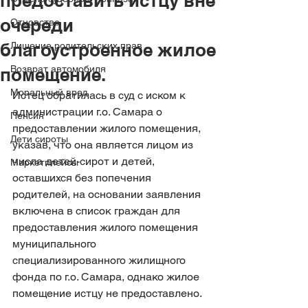
предоставить истцу вне
очереди
Отцовство
благоустроенное жилое
Лишение родительских прав
Возврат автомобиля
помещение.
Моральный вред
Истец обратилась в суд с иском к 
администрации г.о. Самара о 
Пенсия
предоставлении жилого помещения, 
Дети сироты
указав, что она является лицом из 
числа детей-сирот и детей, 
Маркетплейсы
оставшихся без попечения 
родителей, на основании заявления 
включена в список граждан для 
предоставления жилого помещения 
муниципального 
специализированного жилищного 
фонда по г.о. Самара, однако жилое 
помещение истцу не предоставлено.