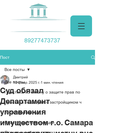
Центр Права
89277473737
Пост
Все посты
Дмитрий
Все посты
13 февр. 2025 г.
1 мин. чтения
Суд обязал
Практика по закону о защите прав по
Департамент
Практика по спорам с застройщиком ч
управления
Арбитражный суд
имуществом г.о. Самара
Суды общей юрисдикции
Отмена судебного приказа