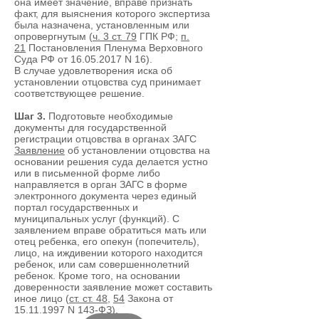
она имеет значение, вправе признать
факт, для выяснения которого экспертиза
была назначена, установленным или
опровергнутым (
ч. 3 ст. 79
ГПК РФ;
п.
21
Постановления Пленума Верховного
Суда РФ от
16.05.2017
N 16).
В случае удовлетворения иска об
установлении отцовства суд принимает
соответствующее решение.
Шаг 3.
Подготовьте необходимые
документы для государственной
регистрации отцовства в органах ЗАГС
Заявление
об установлении отцовства на
основании решения суда делается устно
или в письменной форме либо
направляется в орган ЗАГС в форме
электронного документа через единый
портал государственных и
муниципальных услуг (функций). С
заявлением вправе обратиться мать или
отец ребенка, его опекун (попечитель),
лицо, на иждивении которого находится
ребенок, или сам совершеннолетний
ребенок. Кроме того, на основании
доверенности заявление может составить
иное лицо (
ст. ст. 48
,
54
Закона от
15.11.1997
N 143-ФЗ).