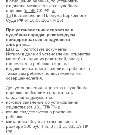
в отношении ребенка, то установить
отцовство можно только в судебном
порядке (
ст. 49
СК РФ;
п.
15
Постановления Пленума Верховного
Суда РФ от
16.05.2017
N 16).
При установлении отцовства в
судебном порядке рекомендуем
придерживаться следующего
алгоритма.
Шаг 1.
Подготовьте документы
Истцом в деле об установлении отцовства
могут быть один из родителей, опекун
(попечитель) ребенка, лицо, на
иждивении которого находится ребенок, а
также сам ребенок по достижении им
совершеннолетия.
Для установления отцовства в судебном
порядке необходимо подготовить
следующие документы:
исковое
заявление
об установлении
отцовства (
ст. 131
ГПК РФ);
копию свидетельства о рождении
ребенка;
квитанцию об уплате госпошлины в
размере 300 руб. (
пп. 3 п. 1 ст. 333.19
НК
РФ);