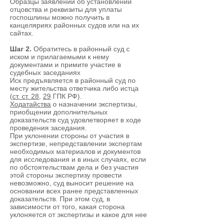
Образцы заявлений об установлении
отцовства и реквизиты для уплаты
госпошлины можно получить в
канцеляриях районных судов или на их
сайтах.
Шаг 2.
Обратитесь в районный суд с
иском и прилагаемыми к нему
документами и примите участие в
судебных заседаниях
Иск предъявляется в районный суд по
месту жительства ответчика либо истца
(
ст. ст. 28
,
29
ГПК РФ).
Ходатайства
о назначении экспертизы,
приобщении дополнительных
доказательств суд удовлетворяет в ходе
проведения заседания.
При уклонении стороны от участия в
экспертизе, непредставлении экспертам
необходимых материалов и документов
для исследования и в иных случаях, если
по обстоятельствам дела и без участия
этой стороны экспертизу провести
невозможно, суд выносит решение на
основании всех ранее представленных
доказательств. При этом суд, в
зависимости от того, какая сторона
уклоняется от экспертизы и какое для нее