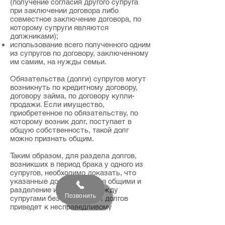
(получение согласия другого супруга
при заключении договора либо
совместное заключение договора, по
которому супруги являются
должниками);
использование всего полученного одним
из супругов по договору, заключенному
им самим, на нужды семьи.
Обязательства (долги) супругов могут
возникнуть по кредитному договору,
договору займа, по договору купли-
продажи. Если имущество,
приобретенное по обязательству, по
которому возник долг, поступает в
общую собственность, такой долг
можно признать общим.
Таким образом, для раздела долгов,
возникших в период брака у одного из
супругов, необходимо доказать, что
указанные долги являются общими и
разделение имущества между
Позвонить
супругами без учета таких долгов
приведет к несправедливому
распределению благ, нарушению прав
одного супруга и получению