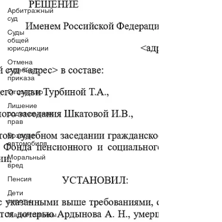
Арбитражный
суд
Суды
общей
юрисдикции
Отмена
судебного
приказа
Отцовство
Лишение
родительских
прав
Возврат
автомобиля
Моральный
вред
Пенсия
Дети
сироты
Маркетплейсы